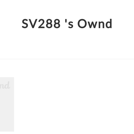
SV288 's Ownd